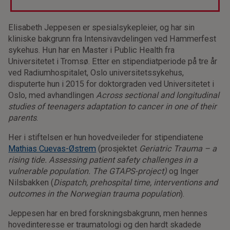
Elisabeth Jeppesen er spesialsykepleier, og har sin
kliniske bakgrunn fra Intensivavdelingen ved Hammerfest
sykehus. Hun har en Master i Public Health fra
Universitetet i Tromsø. Etter en stipendiatperiode på tre år
ved Radiumhospitalet, Oslo universitetssykehus,
disputerte hun i 2015 for doktorgraden ved Universitetet i
Oslo, med avhandlingen
Across sectional and longitudinal
studies of teenagers adaptation to cancer in one of their
parents
.
Her i stiftelsen er hun hovedveileder for stipendiatene
Mathias Cuevas-Østrem
(prosjektet
Geriatric Trauma – a
rising tide. Assessing patient safety challenges in a
vulnerable population. The GTAPS-project)
og Inger
Nilsbakken (
Dispatch, prehospital time, interventions and
outcomes in the Norwegian trauma population
).
Jeppesen har en bred forskningsbakgrunn, men hennes
hovedinteresse er traumatologi og den hardt skadede