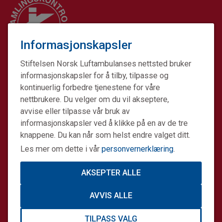
Informasjonskapsler
Stiftelsen Norsk Luftambulanses nettsted bruker
informasjonskapsler for å tilby, tilpasse og
kontinuerlig forbedre tjenestene for våre
nettbrukere. Du velger om du vil akseptere,
avvise eller tilpasse vår bruk av
informasjonskapsler ved å klikke på en av de tre
Stiftelsen Norsk Luftambulanse er en ideell stiftelse.
knappene. Du kan når som helst endre valget ditt.
Formålet er å fremme avansert prehospital akuttmedisin.
Les mer om dette i vår
personvernerklæring
.
Stiftelsens datterselskap Norsk Luftambulanse Helikopter
er operatør på alle Norges tretten legehelikopterbaser på
AKSEPTER ALLE
oppdrag for staten. Sammen gjør vi en forskjell.
AVVIS ALLE
Informasjonskapsler og personvern
TILPASS VALG