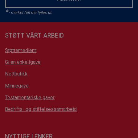
*
- merket felt må fylles ut.
STØTT VÅRT ARBEID
Støttemedlem
Gi en enkeltgave
Nettbutikk
Minnegave
Testamentariske gaver
Bedrifts- og stiftelsessamarbeid
NYTTIGE LENKER