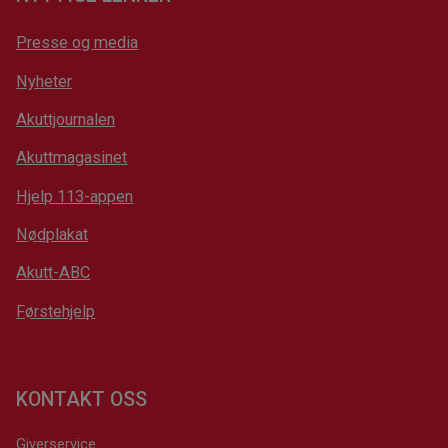
Presse og media
Nyheter
Akuttjournalen
Akuttmagasinet
Hjelp 113-appen
Nødplakat
Akutt-ABC
Førstehjelp
KONTAKT OSS
Giverservice