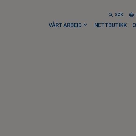
SØK
expand_more
VÅRT ARBEID
NETTBUTIKK
O