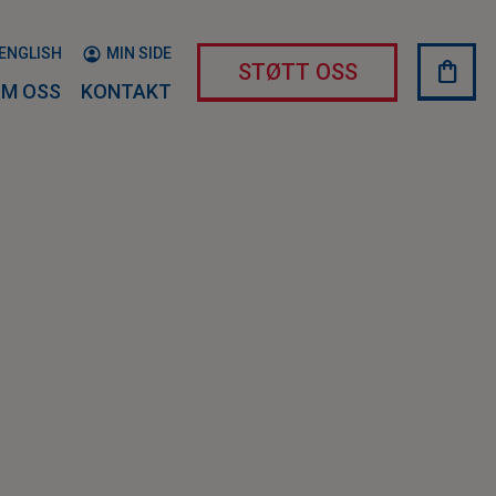
ENGLISH
MIN SIDE
shopping_bag
HAND
STØTT OSS
M OSS
KONTAKT