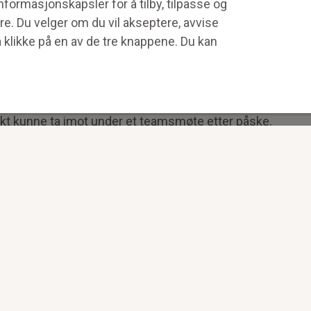
formasjonskapsler for å tilby, tilpasse og
.
re. Du velger om du vil akseptere, avvise
å klikke på en av de tre knappene. Du kan
 kundesenter. Tidligere i år gjennomførte de en kampanje 
et de å støtte en ideell organisasjon.
avebidrag til Stiftelsen Norsk Luftambulanse, som markedss
kt kunne ta imot under et teamsmøte etter påske.
 vi mottar et gavebidrag på denne måten, tusen takk til DN
gså fikk holde et foredrag om stiftelsens arbeid for de 
E-post
*