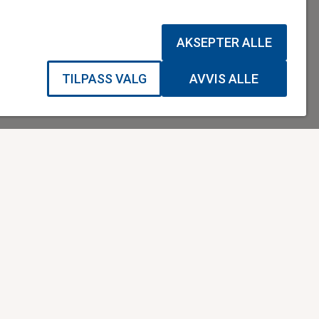
AKSEPTER ALLE
over flere uker. I
TILPASS VALG
AVVIS ALLE
jef for bedrift,
B, sier
ansatte.
ABONNER
*
- merket felt må fylles ut.