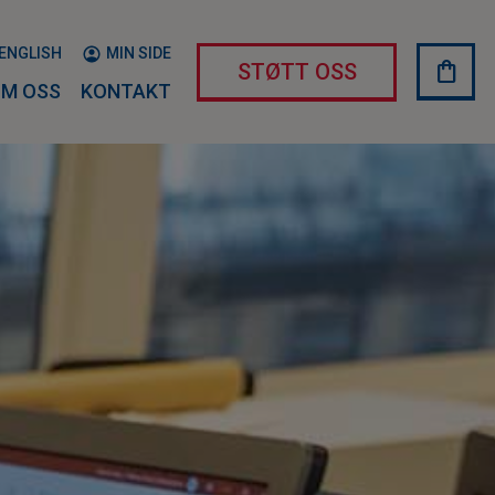
ENGLISH
MIN SIDE
shopping_bag
HAND
STØTT OSS
M OSS
KONTAKT