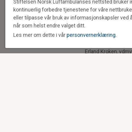
Stiftelsen Norsk Luftambulanses nettsted bruker in
annerledes
kontinuerlig forbedre tjenestene for våre nettbruke
eller tilpasse vår bruk av informasjonskapsler ved 
På Gjøvik har DNB et
når som helst endre valget ditt.
den forbindelse ønsk
Les mer om dette i vår
personvernerklæring
.
Dette ble et flott g
Erland Kroken, ydmy
– Det er første gang
markedssjefen som o
NYHETSBREV
Ja, jeg vil holde meg oppdatert på arbeidet til
Stiftelsen Norsk Luftambulanse.