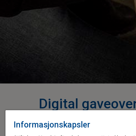
Digital gaveove
Informasjonskapsler
Pandemien h