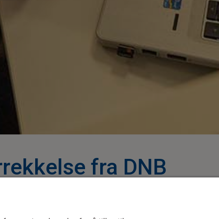
rrekkelse fra DNB
ar ført til at vi må gjøre mange 