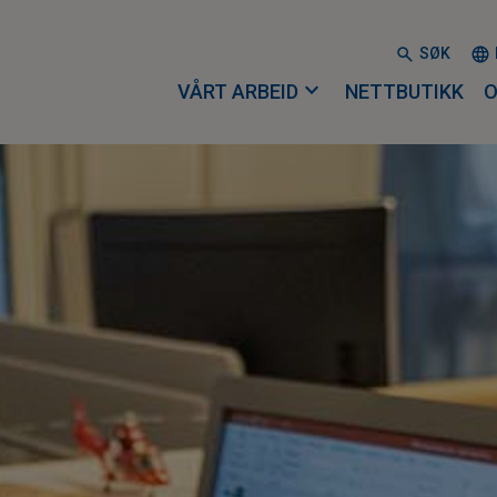
SØK
expand_more
VÅRT ARBEID
NETTBUTIKK
O