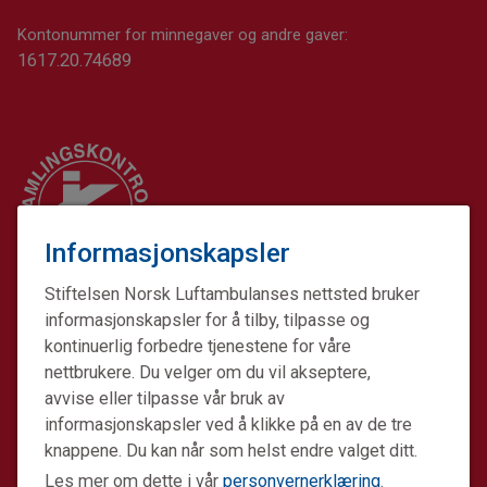
Kontonummer for minnegaver og andre gaver:
1617.20.74689
Informasjonskapsler
Stiftelsen Norsk Luftambulanses nettsted bruker
informasjonskapsler for å tilby, tilpasse og
kontinuerlig forbedre tjenestene for våre
nettbrukere. Du velger om du vil akseptere,
avvise eller tilpasse vår bruk av
informasjonskapsler ved å klikke på en av de tre
Stiftelsen Norsk Luftambulanse er en ideell stiftelse.
knappene. Du kan når som helst endre valget ditt.
Formålet er å fremme avansert prehospital akuttmedisin.
Les mer om dette i vår
personvernerklæring
.