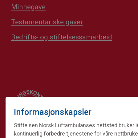
Minnegave
Testamentariske gaver
Bedrifts- og stiftelsessamarbeid
Informasjonskapsler
Stiftelsen Norsk Luftambulanses nettsted bruker in
kontinuerlig forbedre tjenestene for våre nettbruke