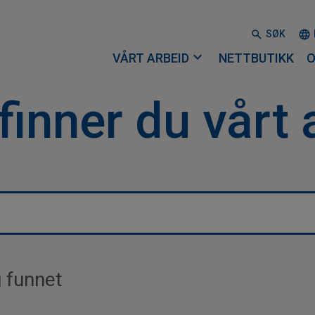
SØK
expand_more
VÅRT ARBEID
NETTBUTIKK
O
finner du vårt 
g funnet