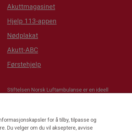
Akuttmagasinet
Hjelp 113-appen
Nødplakat
Akutt-ABC
Førstehjelp
Stiftelsen Norsk Luftambulanse er en ideell
stiftelse. Formålet er å fremme avansert
prehospital akuttmedisin. Stiftelsens
datterselskap Norsk Luftambulanse Helikopter er
operatør på alle Norges tretten
formasjonskapsler for å tilby, tilpasse og
legehelikopterbaser på oppdrag for staten.
re. Du velger om du vil akseptere, avvise