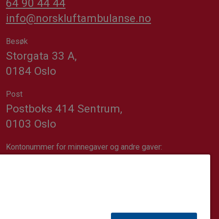
64 90 44 44
info@norskluftambulanse.no
Besøk
Storgata 33 A,
0184 Oslo
Post
Postboks 414 Sentrum,
0103 Oslo
Kontonummer for minnegaver og andre gaver:
1617.20.74689