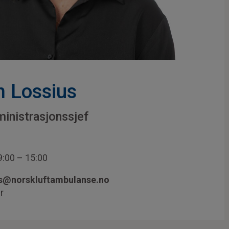
n Lossius
inistrasjonssjef
:00 – 15:00
us@norskluftambulanse.no
r