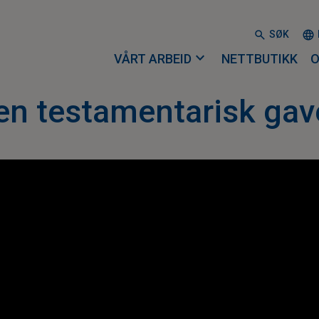
SØK
expand_more
VÅRT ARBEID
NETTBUTIKK
O
en testamentarisk gave 