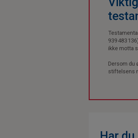
Vikti
testa
Testamentari
939 483 136
ikke motta s
Dersom du ø
stiftelsens
Har du