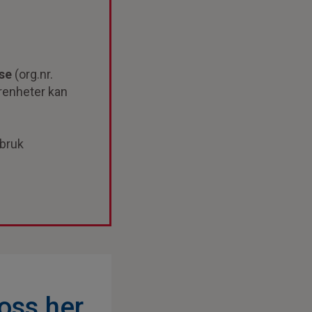
se
(org.nr.
renheter kan
 bruk
oss her