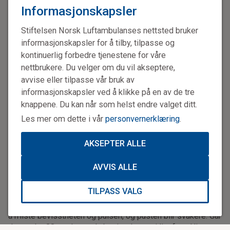
nedkjølt i
Informasjonskapsler
forbindelse med
skiturer eller ulykker.
Stiftelsen Norsk Luftambulanses nettsted bruker
Tilstanden kan fort
informasjonskapsler for å tilby, tilpasse og
bli alvorlig og
kontinuerlig forbedre tjenestene for våre
livstruende. Ved
nettbrukere. Du velger om du vil akseptere,
frostskader og
avvise eller tilpasse vår bruk av
nedkjøling må
oppvarming settes i
informasjonskapsler ved å klikke på en av de tre
gang umiddelbart.
knappene. Du kan når som helst endre valget ditt.
Husk at alvorlig
Les mer om dette i vår
personvernerklæring
.
frostskade og
nedkjøling av
AKSEPTER ALLE
kroppen krever
Luftambulanselege Kristin Tønsager.
legehjelp, ring da
AVVIS ALLE
113 umiddelbart.
TILPASS VALG
– Vi vet at nedkjøling, såkalt hypotermi, er farlig. Synker
kroppstemperaturen din til under 32 grader står du i fare for
å miste bevisstheten og pulsen, og pusten blir svakere. Går
den under 28 grader, er du bevisstløs og i livsfare. Hjertet