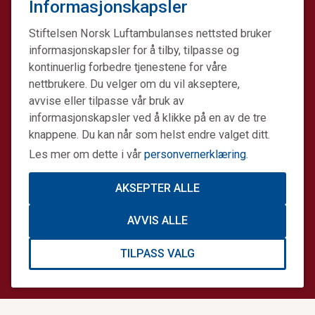
Informasjonskapsler
Stiftelsen Norsk Luftambulanses nettsted bruker
informasjonskapsler for å tilby, tilpasse og
kontinuerlig forbedre tjenestene for våre
nettbrukere. Du velger om du vil akseptere,
avvise eller tilpasse vår bruk av
informasjonskapsler ved å klikke på en av de tre
knappene. Du kan når som helst endre valget ditt.
Les mer om dette i vår
personvernerklæring
.
AKSEPTER ALLE
Stiftelsen Norsk Luftambulanse er en ideell stiftelse.
AVVIS ALLE
Formålet er å fremme avansert prehospital akuttmedisin.
Stiftelsens datterselskap Norsk Luftambulanse Helikopter
TILPASS VALG
er operatør på alle Norges tretten legehelikopterbaser på
oppdrag for staten. Sammen gjør vi en forskjell.
Informasjonskapsler og personvern