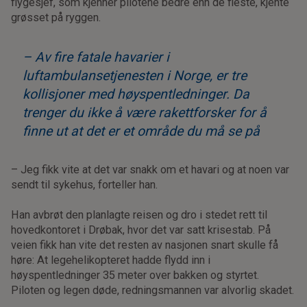
flygesjef, som kjenner pilotene bedre enn de fleste, kjente
grøsset på ryggen.
– Av fire fatale havarier i
luftambulansetjenesten i Norge, er tre
kollisjoner med høyspentledninger. Da
trenger du ikke å være rakettforsker for å
finne ut at det er et område du må se på
– Jeg fikk vite at det var snakk om et havari og at noen var
sendt til sykehus, forteller han.
Han avbrøt den planlagte reisen og dro i stedet rett til
hovedkontoret i Drøbak, hvor det var satt krisestab. På
veien fikk han vite det resten av nasjonen snart skulle få
høre: At legehelikopteret hadde flydd inn i
høyspentledninger 35 meter over bakken og styrtet.
Piloten og legen døde, redningsmannen var alvorlig skadet.