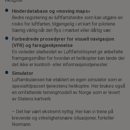
viktigste:
Hinderdatabase og «moving maps»
Bedre registering av luftfartshindre som kan utgjøre en
risiko for luftfarten, tilgjengelig i et kart for pilotene.
Særlig viktig når det flys i mørket eller dårlig vær.
Forbedrede prosedyrer for visuell navigasjon
(VFR) og faregjenkjennelse
En veileder utarbeidet av Luftfartstilsynet gir anbefalte
framgangsmåter for hvordan et helikopter kan lande der
det ikke er kontroll- eller informasjonstjenester.
Simulator
Luftambulansen har etablert en egen simulator som er
spesialtilpasset tjenestens helikoptre. Her brukes også
en omfattende terrengmodell av Norge som er levert
av Statens kartverk.
– Det har vært ekstremt nyttig. Her kan vi trene på
krevende og virkelighetsnære situasjoner, forteller
Normann.