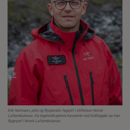
Erik Normann,
pilot og flyoperativ fagsjef i Stiftelsen Norsk
Luftambulanse. Da legehelikopteret havarerte ved Sollihøgda var han
flygesjef i Norsk Luftambulanse.