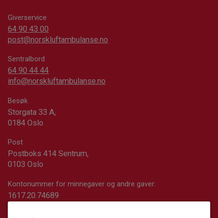
Giverservice
64 90 43 00
post@norskluftambulanse.no
Sentralbord
64 90 44 44
info@norskluftambulanse.no
Besøk
Storgata 33 A,
0184 Oslo
Post
Postboks 414 Sentrum,
0103 Oslo
Kontonummer for minnegaver og andre gaver:
1617.20.74689