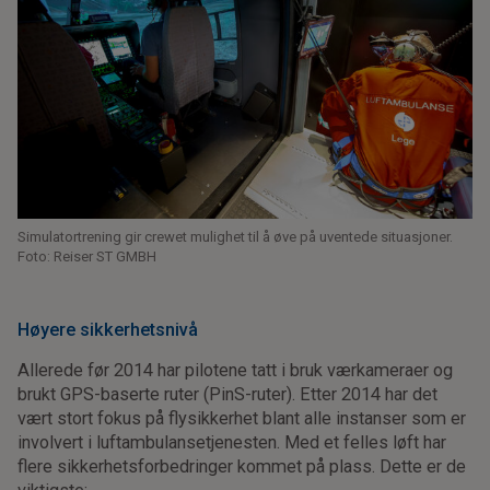
Simulatortrening gir crewet mulighet til å øve på uventede situasjoner.
Foto: Reiser ST GMBH
Høyere sikkerhetsnivå
Allerede før 2014 har pilotene tatt i bruk værkameraer og
brukt GPS-baserte ruter (PinS-ruter). Etter 2014 har det
vært stort fokus på flysikkerhet blant alle instanser som er
involvert i luftambulansetjenesten. Med et felles løft har
flere sikkerhetsforbedringer kommet på plass. Dette er de