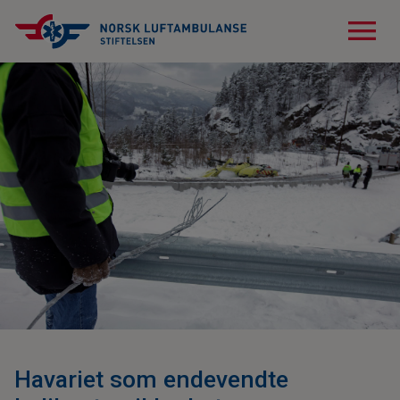
menu
Havariet som endevendte