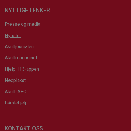
NYTTIGE LENKER
Presse og media
Nyheter
Akuttjournalen
Akuttmagasinet
Hjelp 113-appen
Nødplakat
Akutt-ABC
Førstehjelp
KONTAKT OSS