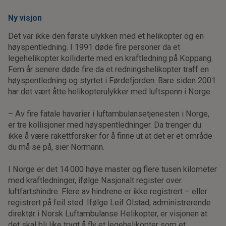
Ny visjon
Det var ikke den første ulykken med et helikopter og en
høyspentledning. I 1991 døde fire personer da et
legehelikopter kolliderte med en kraftledning på Koppang.
Fem år senere døde fire da et redningshelikopter traff en
høyspentledning og styrtet i Førdefjorden. Bare siden 2001
har det vært åtte helikopterulykker med luftspenn i Norge.
– Av fire fatale havarier i luftambulansetjenesten i Norge,
er tre kollisjoner med høyspentledninger. Da trenger du
ikke å være rakettforsker for å finne ut at det er et område
du må se på, sier Normann.
I Norge er det 14 000 høye master og flere tusen kilometer
med kraftledninger, ifølge Nasjonalt register over
luftfartshindre. Flere av hindrene er ikke registrert – eller
registrert på feil sted. Ifølge Leif Olstad, administrerende
direktør i Norsk Luftambulanse Helikopter, er visjonen at
det skal bli like trygt å fly et legehelikopter som et