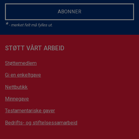
ABONNER
*
- merket felt må fylles ut.
STØTT VÅRT ARBEID
Støttemedlem
Gi en enkeltgave
Nettbutikk
Minnegave
Testamentariske gaver
Bedrifts- og stiftelsessamarbeid