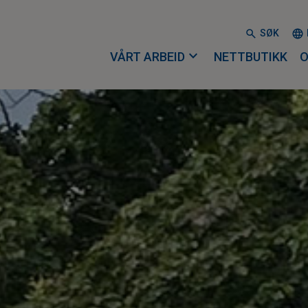
SØK
expand_more
VÅRT ARBEID
NETTBUTIKK
O