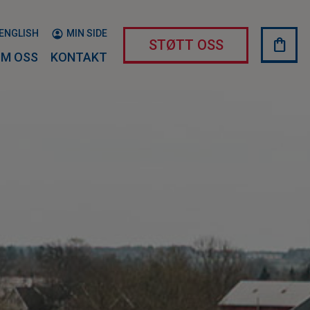
ENGLISH
MIN SIDE
shopping_bag
HAND
STØTT OSS
M OSS
KONTAKT