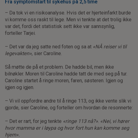
Fra symptomstart til sykehus på 2,5 time
– Da tok vi en risikoanalyse. Hvis det er hjerteinfarkt burde
vi komme oss raskt til lege. Men vi tenkte at det trolig ikke
var det, fordi det statistisk sett ikke var sannsynlig,
forteller Tarjei.
– Det var da jeg satte ned foten og sa at
«NÅ reiser vi til
legevakten»
, sier Caroline.
Så møtte de på et problem. De hadde bil, men ikke
bilnøkler. Moren til Caroline hadde tatt de med seg på tur.
Caroline startet å ringe moren, faren, søsteren. Igjen og
igjen og igjen.
– Vi vil oppfordre andre til å ringe 113, og ikke vente slik vi
gjorde, sier Caroline, og forteller om hvordan de resonnerte:
– Det er rart, for jeg tenkte
«ringe 113 nå?»
.
«Nei, vi hører
hvor mamma er i løypa og hvor fort hun kan komme seg
hjem».