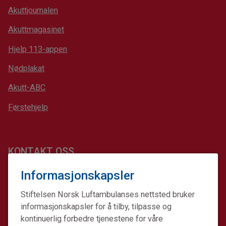
Akuttjournalen
Akuttmagasinet
Hjelp 113-appen
Nødplakat
Akutt-ABC
Førstehjelp
KONTAKT OSS
Informasjonskapsler
Giverservice
64 90 43 00
Stiftelsen Norsk Luftambulanses nettsted bruker
post@norskluftambulanse.no
informasjonskapsler for å tilby, tilpasse og
Sentralbord
kontinuerlig forbedre tjenestene for våre