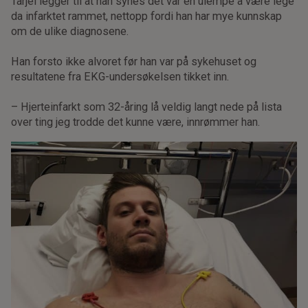
Tarjei legger til at han synes det var en ulempe å være lege
da infarktet rammet, nettopp fordi han har mye kunnskap
om de ulike diagnosene.
Han forsto ikke alvoret før han var på sykehuset og
resultatene fra EKG-undersøkelsen tikket inn.
– Hjerteinfarkt som 32-åring lå veldig langt nede på lista
over ting jeg trodde det kunne være, innrømmer han.