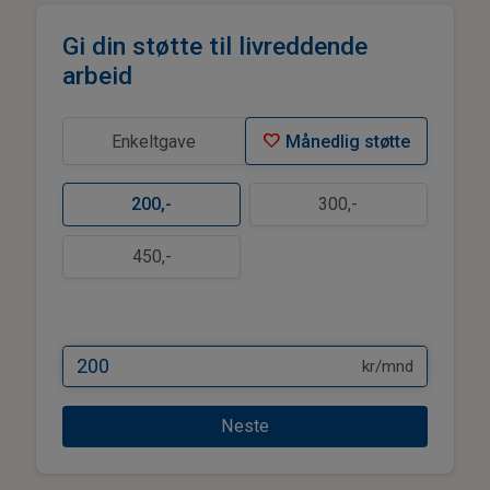
Gi din støtte til livreddende
arbeid
favorite
Enkeltgave
Månedlig støtte
200
,-
300
,-
450
,-
kr/mnd
Neste