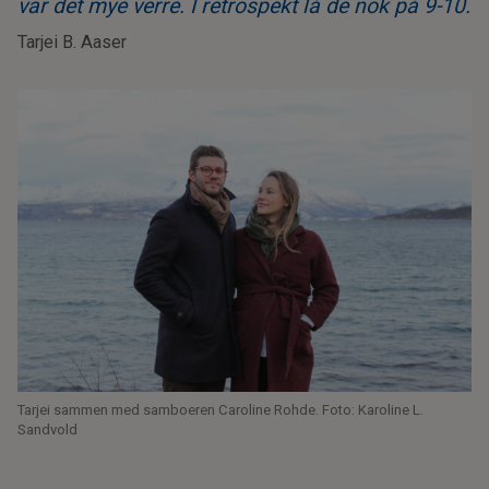
var det mye verre. I retrospekt lå de nok på 9-10.
Tarjei B. Aaser
Tarjei sammen med samboeren Caroline Rohde. Foto: Karoline L.
Sandvold