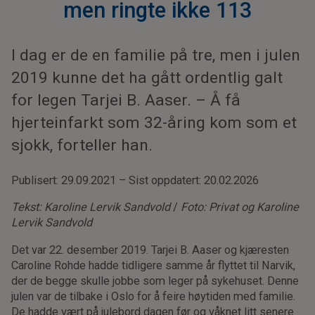
men ringte ikke 113
I dag er de en familie på tre, men i julen
2019 kunne det ha gått ordentlig galt
for legen Tarjei B. Aaser. – Å få
hjerteinfarkt som 32-åring kom som et
sjokk, forteller han.
Publisert: 29.09.2021 – Sist oppdatert: 20.02.2026
Tekst: Karoline Lervik Sandvold
/
Foto: Privat og
Karoline
Lervik Sandvold
Det var 22. desember 2019. Tarjei B. Aaser og kjæresten
Caroline Rohde hadde tidligere samme år flyttet til Narvik,
der de begge skulle jobbe som leger på sykehuset. Denne
julen var de tilbake i Oslo for å feire høytiden med familie.
De hadde vært på julebord dagen før og våknet litt senere