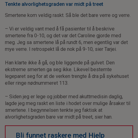
Tenkte alvorlighetsgraden var midt på treet
Smertene kom veldig raskt. Så ble det bare verre og verre.
– Vi er veldig vant med å få pasienter til å beskrive
smertene fra 0-10, og det var det Caroline gjorde med
meg. Jeg sa smertene lå på rundt 6, men egentlig var det
mye verre. I retrospekt lå de nok på 9-10, sier Tarjei.
Han klarte ikke å gå, og ble liggende på gulvet. Den
ekstreme smerten ga seg ikke. Likevel bestemte
legeparet seg for at de verken trengte å dra på sykehuset
eller ringe nødnummeret 113.
– Siden jeg er lege og jobber med akuttmedisin daglig,
lagde jeg meg raskt en liste i hodet over mulige årsaker til
smertene. I begynnelsen tenkte jeg faktisk at
alvorlighetsgraden bare var midt på treet, sier han.
Bli funnet raskere med Hjelp