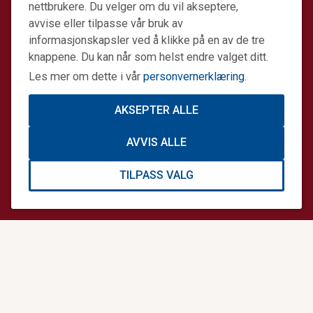
64 90 44 44
nettbrukere. Du velger om du vil akseptere,
info@norskluftambulanse.no
avvise eller tilpasse vår bruk av
informasjonskapsler ved å klikke på en av de tre
Besøk
knappene. Du kan når som helst endre valget ditt.
Storgata 33 A,
Les mer om dette i vår
personvernerklæring
.
0184 Oslo
Post
AKSEPTER ALLE
Postboks 414 Sentrum,
0103 Oslo
AVVIS ALLE
Kontonummer for minnegaver og andre gaver:
TILPASS VALG
1617.20.74689