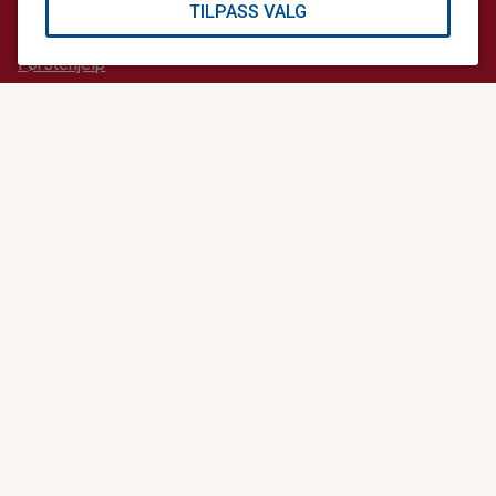
TILPASS VALG
Akutt-ABC
Førstehjelp
KONTAKT OSS
Giverservice
64 90 43 00
post@norskluftambulanse.no
Sentralbord
64 90 44 44
info@norskluftambulanse.no
Besøk
Storgata 33 A,
0184 Oslo
Post