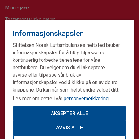
Minnegave
Testamentariske gaver
Bedrifts- og stiftelsessamarbeid
Informasjonskapsler
Stiftelsen Norsk Luftambulanses nettsted bruker
informasjonskapsler for å tilby, tilpasse og
NYTTIGE LENKER
kontinuerlig forbedre tjenestene for våre
nettbrukere. Du velger om du vil akseptere,
Presse og media
avvise eller tilpasse vår bruk av
informasjonskapsler ved å klikke på en av de tre
Nyheter
knappene. Du kan når som helst endre valget ditt.
Akuttjournalen
Les mer om dette i vår
personvernerklæring
.
Akuttmagasinet
AKSEPTER ALLE
Hjelp 113-appen
AVVIS ALLE
Nødplakat