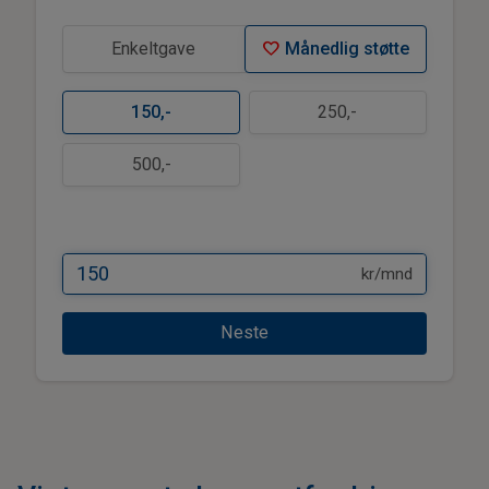
favorite
Enkeltgave
Månedlig støtte
150
,-
250
,-
500
,-
kr/mnd
Neste