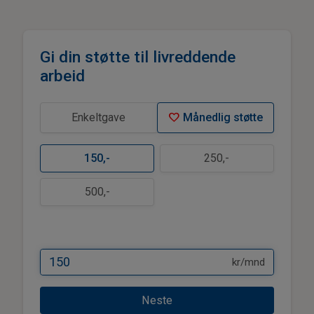
Gi din støtte til livreddende
arbeid
favorite
Enkeltgave
Månedlig støtte
150
,-
250
,-
500
,-
kr/mnd
Neste