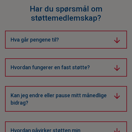
Har du spørsmål om
støttemedlemskap?
Hva går pengene til?
Bidraget ditt finansierer ny teknologi, trening og drift,
spesielt for værutfordringer.
Hvordan fungerer en fast støtte?
Du gir et månedlig beløp som enkelt kan justeres når
som helst.
Kan jeg endre eller pause mitt månedlige
bidrag?
Ja, du kan når som helst endre beløp eller stoppe
støtten.
Hvordan påvirker støtten min