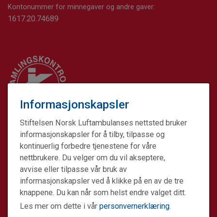
Kontonummer for minnegaver og andre gaver:
1617.20.74689
Informasjonskapsler
Stiftelsen Norsk Luftambulanses nettsted bruker
informasjonskapsler for å tilby, tilpasse og
kontinuerlig forbedre tjenestene for våre
nettbrukere. Du velger om du vil akseptere,
avvise eller tilpasse vår bruk av
informasjonskapsler ved å klikke på en av de tre
Stiftelsen Norsk Luftambulanse er en ideell stiftelse.
knappene. Du kan når som helst endre valget ditt.
Formålet er å fremme avansert prehospital akuttmedisin.
Les mer om dette i vår
personvernerklæring
.
Stiftelsens datterselskap Norsk Luftambulanse Helikopter