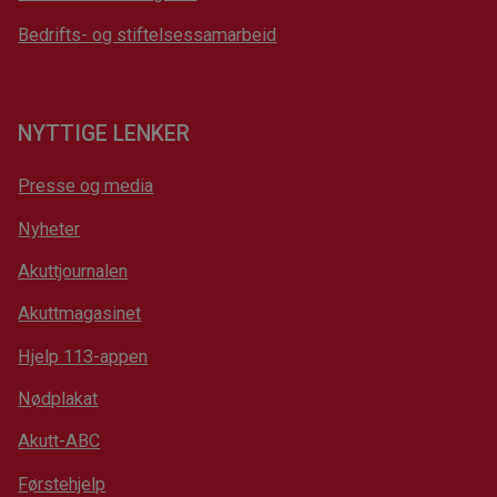
Bedrifts- og stiftelsessamarbeid
NYTTIGE LENKER
Presse og media
Nyheter
Akuttjournalen
Akuttmagasinet
Hjelp 113-appen
Nødplakat
Akutt-ABC
Førstehjelp