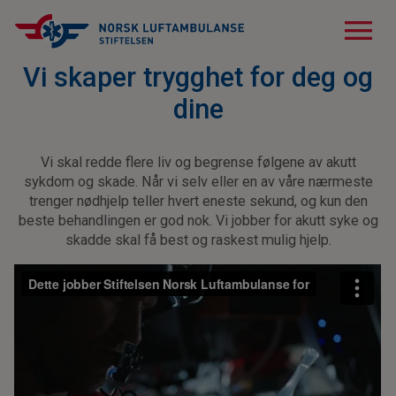
menu
Vi skaper trygghet for deg og
dine
Vi skal redde flere liv og begrense følgene av akutt
sykdom og skade. Når vi selv eller en av våre nærmeste
trenger nødhjelp teller hvert eneste sekund, og kun den
beste behandlingen er god nok. Vi jobber for akutt syke og
skadde skal få best og raskest mulig hjelp.