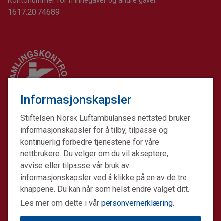
Kontonummer for minnegaver og andre gaver:
1617.20.74689
Informasjonskapsler
Stiftelsen Norsk Luftambulanses nettsted bruker
informasjonskapsler for å tilby, tilpasse og
kontinuerlig forbedre tjenestene for våre
nettbrukere. Du velger om du vil akseptere,
avvise eller tilpasse vår bruk av
informasjonskapsler ved å klikke på en av de tre
Stiftelsen Norsk Luftambulanse er en ideell stiftelse.
knappene. Du kan når som helst endre valget ditt.
Formålet er å fremme avansert prehospital akuttmedisin.
Les mer om dette i vår
personvernerklæring
.
Stiftelsens datterselskap Norsk Luftambulanse Helikopter
er operatør på alle Norges tretten legehelikopterbaser på