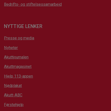
Bedrifts- og stiftelsessamarbeid
NYTTIGE LENKER
Presse og media
Nyheter
Akuttjournalen
Akuttmagasinet
Hjelp 113-appen
Nødplakat
Akutt-ABC
Førstehjelp