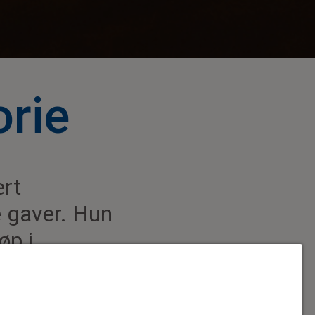
orie
ært
e gaver. Hun
øp i
 av alle de som tar