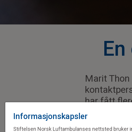
En 
Marit Thon 
kontaktpers
har fått fl
forbindelse
Informasjonskapsler
Vi er svært takkneml
Stiftelsen Norsk Luftambulanses nettsted bruker in