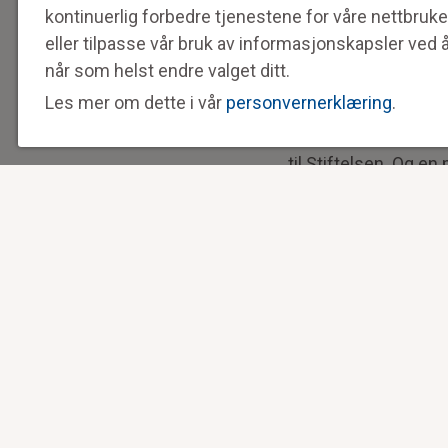
et bevisst valg og ø
kontinuerlig forbedre tjenestene for våre nettbruke
Mange ønsker å gi ti
eller tilpasse vår bruk av informasjonskapsler ved 
livsarvinger selv. Gr
når som helst endre valget ditt.
Les mer om dette i vår
personvernerklæring
.
Vi mottar gaver fra h
er ofte ulike histo
til Stiftelsen. Og en
videre gjennom vårt a
dugnads-ånden fortse
Det å gi en gave er
av sykdom og skade. D
flere. Gavene har en
Slik vil en testamen
en slutt.
Takk for din støtte!