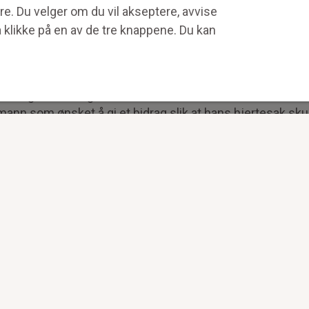
nsker at deres arv skal gå videre for å kunne hjelpe andre
re. Du velger om du vil akseptere, avvise
l en ideell organisasjon som har betydd noe i deres liv. A
å klikke på en av de tre knappene. Du kan
unnene er ulike.
ele landet. Det har hendt at jeg får en større innsikt i bidr
rier bak gavene. Jeg husker blant annet en dame som test
 mann som ønsket å gi et bidrag slik at hans hjertesak skul
rbeid. Jeg synes det er flott at de velger å gi til vårt for
tter, sier Marit.
 generøst, og det er en fin tanke at personene ønsker å 
e bidrar i arbeidet med å spare livsviktig tid og gi raske
 viktig betydning for akuttmedisin nasjonalt.
tering til oss være et bidrag til en fortsettelse, mer e