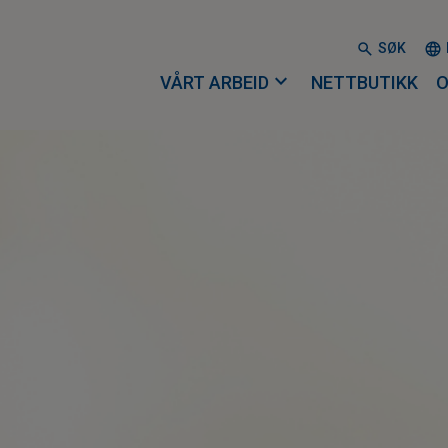
SØK
expand_more
VÅRT ARBEID
NETTBUTIKK
O