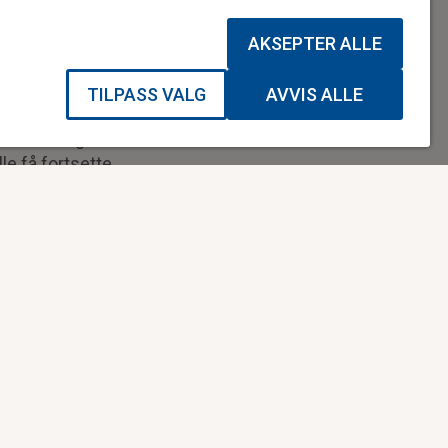
 som trenger det.
ndre har kanskje ikke
AKSEPTER ALLE
TILPASS VALG
AVVIS ALLE
aget etter hvert. Det
amenterte gården sin
le få fortsette
mål, og at den gode
hjelpe de som rammes
re behandling til
nn en markering av