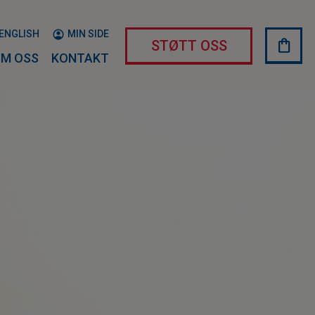
ENGLISH
MIN SIDE
shopping_bag
HAND
STØTT OSS
M OSS
KONTAKT