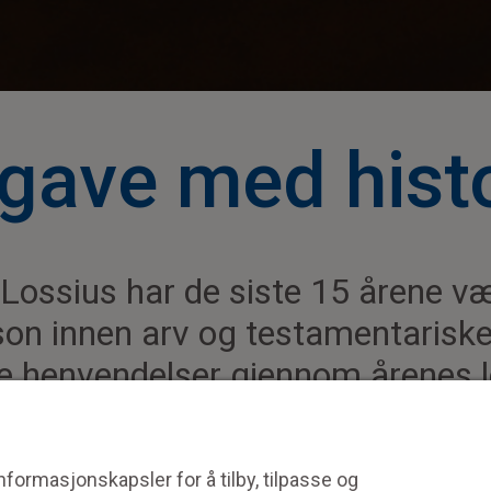
gave med hist
Lossius har de siste 15 årene v
on innen arv og testamentarisk
ere henvendelser gjennom årenes l
 med denne type donasjoner.
ige for alle gavene vi får. Jeg blir glad og ydmyk på vegne
formasjonskapsler for å tilby, tilpasse og