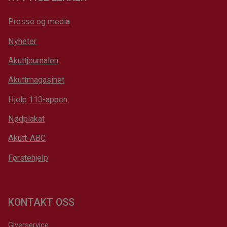
Presse og media
Nyheter
Akuttjournalen
Akuttmagasinet
Hjelp 113-appen
Nødplakat
Akutt-ABC
Førstehjelp
KONTAKT OSS
Giverservice