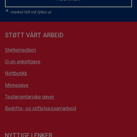
*
- merket felt må fylles ut.
STØTT VÅRT ARBEID
Støttemedlem
Gi en enkeltgave
Nettbutikk
Minnegave
Testamentariske gaver
Bedrifts- og stiftelsessamarbeid
NYTTIGE LENKER