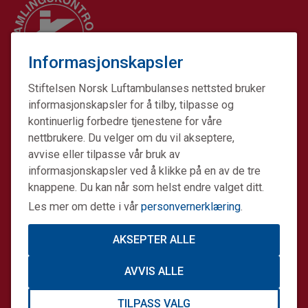
Informasjonskapsler
Stiftelsen Norsk Luftambulanses nettsted bruker
informasjonskapsler for å tilby, tilpasse og
kontinuerlig forbedre tjenestene for våre
nettbrukere. Du velger om du vil akseptere,
avvise eller tilpasse vår bruk av
informasjonskapsler ved å klikke på en av de tre
Stiftelsen Norsk Luftambulanse er en ideell stiftelse.
knappene. Du kan når som helst endre valget ditt.
Formålet er å fremme avansert prehospital akuttmedisin.
Les mer om dette i vår
personvernerklæring
.
Stiftelsens datterselskap Norsk Luftambulanse Helikopter
er operatør på alle Norges tretten legehelikopterbaser på
AKSEPTER ALLE
oppdrag for staten. Sammen gjør vi en forskjell.
AVVIS ALLE
Informasjonskapsler og personvern
TILPASS VALG