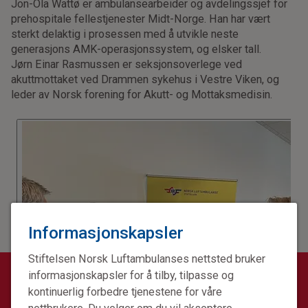
Jon-Ola Wattø er ambulansearbeider og avdelingssjef for
prehospitale fellestjenester Midt-Norge. Han har vært
sterkt delaktig i prosessen med å utvikle neste
generasjons AMK-operasjonssystem, og elsker tall.
Jørn Einar Rasmussen er seksjonsoverlege ved
akuttmottaket ved Drammen sykehus i Vestre Viken, og
leder av Norsk forening for Akutt- og Mottaksmedisin.
Informasjonskapsler
Stiftelsen Norsk Luftambulanses nettsted bruker
informasjonskapsler for å tilby, tilpasse og
KONTAKT REDAKSJONEN
kontinuerlig forbedre tjenestene for våre
akuttjournalen@norskluftambulanse.no