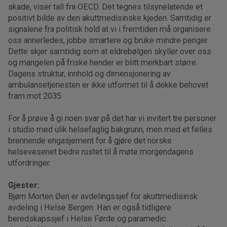
skade, viser tall fra OECD. Det tegnes tilsynelatende et
positivt bilde av den akuttmedisinske kjeden. Samtidig er
signalene fra politisk hold at vi i fremtiden må organisere
oss annerledes, jobbe smartere og bruke mindre penger.
Dette skjer samtidig som at eldrebølgen skyller over oss
og mangelen på friske hender er blitt merkbart større.
Dagens struktur, innhold og dimensjonering av
ambulansetjenesten er ikke utformet til å dekke behovet
fram mot 2035.
For å prøve å gi noen svar på det har vi invitert tre personer
i studio med ulik helsefaglig bakgrunn, men med et felles
brennende engasjement for å gjøre det norske
helsevesenet bedre rustet til å møte morgendagens
utfordringer.
Gjester:
Bjørn Morten Øen er avdelingssjef for akuttmedisinsk
avdeling i Helse Bergen. Han er også tidligere
beredskapssjef i Helse Førde og paramedic.