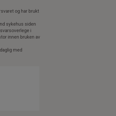
rsvaret og har brukt
and sykehus siden
rsvarsoverlege i
stor innen bruken av
 daglig med