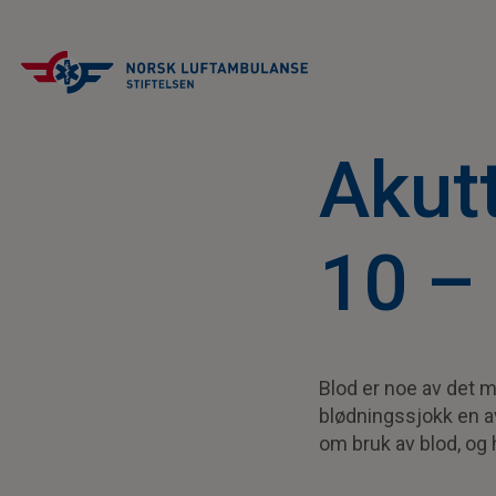
Akut
10 –
Blod er noe av det m
blødningssjokk en av
om bruk av blod, og 