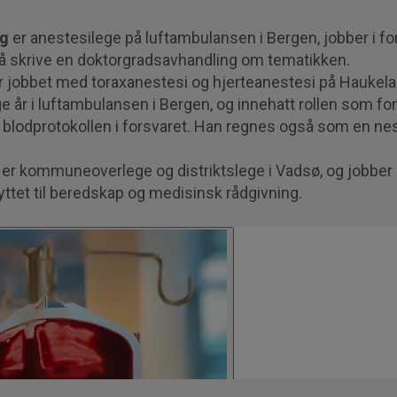
ig
er anestesilege på luftambulansen i Bergen, jobber i fo
å å skrive en doktorgradsavhandling om tematikken.
r jobbet med toraxanestesi og hjerteanestesi på Haukel
 år i luftambulansen i Bergen, og innehatt rollen som fo
e blodprotokollen i forsvaret. Han regnes også som en ne
er kommuneoverlege og distriktslege i Vadsø, og jobber
yttet til beredskap og medisinsk rådgivning.