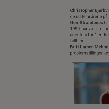
Christopher Bjerkv
de siste ni årene p
Geir Strandenes
ha
1990, har vært mange
anestesi for å endr
fullblod.
Britt Larsen Mehmi
problemstillinger kn