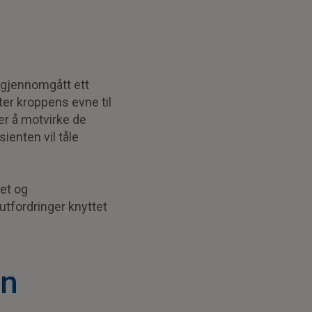
 gjennomgått ett
er kroppens evne til
er å motvirke de
ienten vil tåle
et og
utfordringer knyttet
en