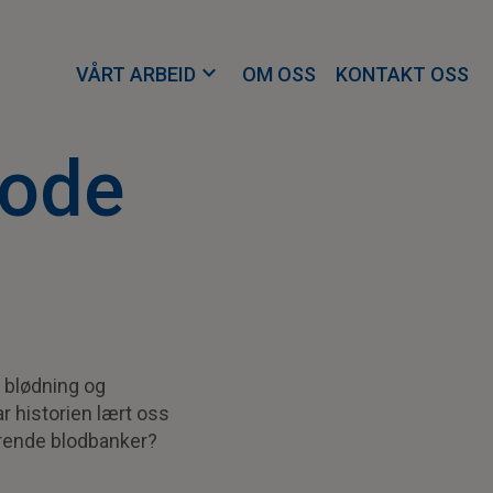
expand_more
VÅRT ARBEID
OM OSS
KONTAKT OSS
sode
r blødning og
r historien lært oss
drende blodbanker?