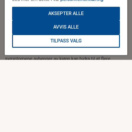
med synet, nedsatt følelse i huden og svimmelhet er andre
vanlige symptomer. Forskning tyder også på at hjerneslag
AKSEPTER ALLE
utarter seg
annerledes hos kvinner enn for menn,
og at
kvinner derfor oftere uttrykker andre symptomer. Dette
gjelder særlig for yngre kvinner.
AVVIS ALLE
Oftere hos kvinner enn for menn inkluderer symptomene
TILPASS VALG
generell sykdomsfølelse, kvalme, angst, hodepine og
påvirket bevissthet. Mer forskning på hvordan
symptomene avhenger av kjønn kan bidra til at flere
diagnostiseres med hjerneslag, og dermed gis riktig
behandling tidligere.
Ring 113 raskt
Hjerneslagsymptomer som går over i løpet av et døgn blir
kalt et drypp. Dette skyldes en blodpropp som har tettet en
blodåre i hjernen, men som etter hvert har løst seg opp slik
at blodstrømmen gjenopprettes. Dette er et varsel om at et
større hjerneinfarkt kan komme. Fem prosent av de med et
drypp vil rammes av et hjerneslag innen ett døgn, og ti